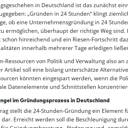
gsgeschehen in Deutschland ist das zunächst ein
ugegeben: „Gründen in 24 Stunden“ klingt ziemlich
Frage, ob eine Unternehmens­gründung in 24 Stunde
zu ermöglichen, überhaupt der richtige Weg sind
ht schon hinreichend und ein Riesen-Fortschritt da
alitäten innerhalb mehrerer Tage erledigen ließe
-Ressourcen von Politik und Verwaltung also an a
r Artikel soll eine bislang unterschätze Alternati
sourcen könnten eingespart werden, wenn die Polit
rale Datenelemente und Schnittstellen konzentrie
ungel im Gründungs­prozess in Deutschland
trag stellt die 24-Stunden-Gründung ein Element f
dar. Erreicht werden soll die Beschleunigung du
len für Gründungsberatung, -förderung und -anmel