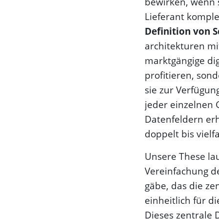
bewirken, wenn s
Lieferant komple
Definition von 
architekturen mi
marktgängige dig
profitieren, son
sie zur Verfügun
jeder einzelnen
Datenfeldern er
doppelt bis vielf
Unsere These la
Vereinfachung de
gäbe, das die z
einheitlich für 
Dieses zentrale D