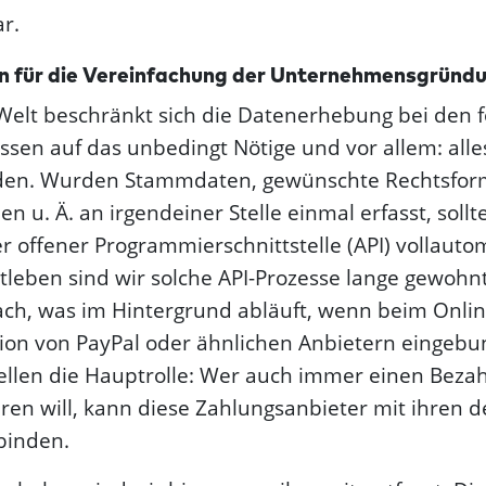
ar.
 für die Verein­fachung der Unternehmens­gründ
 Welt beschränkt sich die Datenerhebung bei den 
sen auf das unbedingt Nötige und vor allem: all
en. Wurden Stammdaten, gewünschte Rechtsform
en u. Ä. an irgendeiner Stelle einmal erfasst, sollte
r offener Programmier­schnittstelle (API) vollaut
tleben sind wir solche API-Prozesse lange gewoh
ch, was im Hintergrund abläuft, wenn beim Onli
ion von PayPal oder ähnlichen Anbietern eingebun
tellen die Hauptrolle: Wer auch immer einen Bezah
eren will, kann diese Zahlungsanbieter mit ihren d
binden.