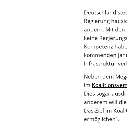
Deutschland steck
Regierung hat si
ändern. Mit den 
keine Regierungs
Kompetenz haben.
kommenden Jahren
Infrastruktur ver
Neben dem Mega-T
im
Koalitionsver
Dies sogar ausd
anderem will di
Das Ziel im Koal
ermöglichen“.