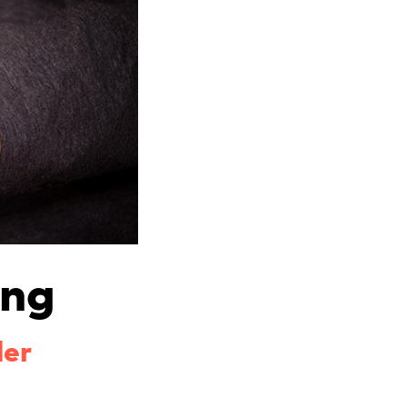
ung
der