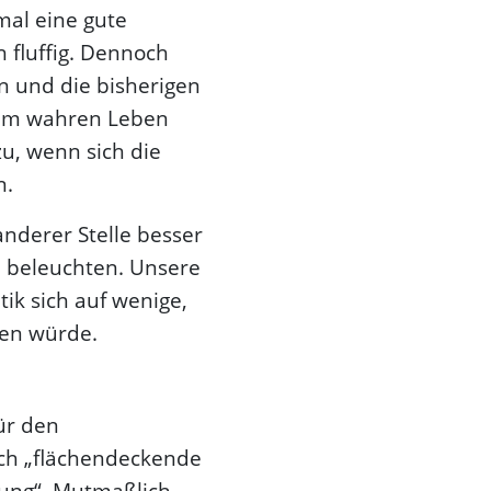
mal eine gute
 fluffig. Dennoch
n und die bisherigen
. Im wahren Leben
zu, wenn sich die
n.
nderer Stelle besser
ve beleuchten. Unsere
ik sich auf wenige,
ren würde.
ür den
rch „flächendeckende
dung“. Mutmaßlich