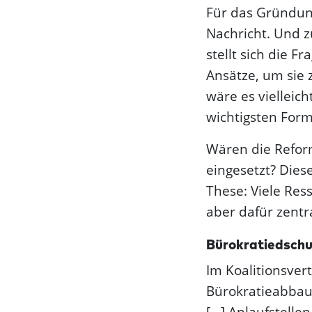
Für das Gründun
Nachricht. Und z
stellt sich die 
Ansätze, um sie 
wäre es vielleic
wichtigsten Form
Wären die Reform
eingesetzt? Diese
These: Viele Res
aber dafür zent
Bürokratie­dsch
Im Koalitionsver
Bürokratieabbau 
[...] Anlaufstel