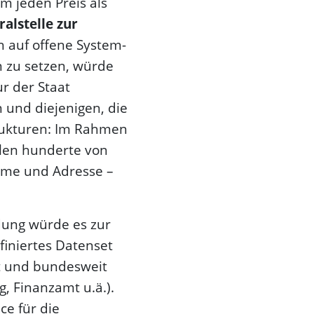
m jeden Preis als
ralstelle zur
h auf offene System­
n zu setzen, würde
r der Staat
n und diejenigen, die
trukturen: Im Rahmen
len hunderte von
ame und Adresse –
dung würde es zur
finiertes Datenset
lt und bundesweit
, Finanzamt u.ä.).
ce für die