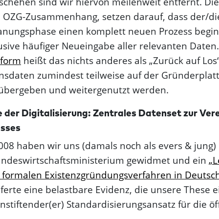
hehen sind wir hiervon meilenweit entfernt. Die
m OZG-Zusammenhang, setzen darauf, dass der/di
lanungsphase einen komplett neuen Prozess begin
lusive häufiger Neueingabe aller relevanten Daten
tform
heißt das nichts anderes als „Zurück auf Los
sdaten zumindest teilweise auf der Gründerplat
 übergeben und weitergenutzt werden.
der Digitalisierung: Zentrales Datenset zur Vere
esses
2008 haben wir uns (damals noch als evers & jung) 
undeswirtschafts­ministerium gewidmet und ein
„L
 formalen Existenzgründungsverfahren in Deutsc
eferte eine belastbare Evidenz, die unsere These e
nstiftender(er) Standardisierung­sansatz für die ö