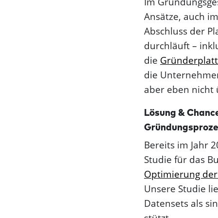
Im Gründungsgesc
Ansätze, auch i
Abschluss der P
durchläuft – ink
die
Gründerplat
die Unternehmen
aber eben nicht
Lösung & Chance 
Gründungs­proz
Bereits im Jahr 
Studie für das B
Optimierung der
Unsere Studie li
Datensets als sin
stützt.