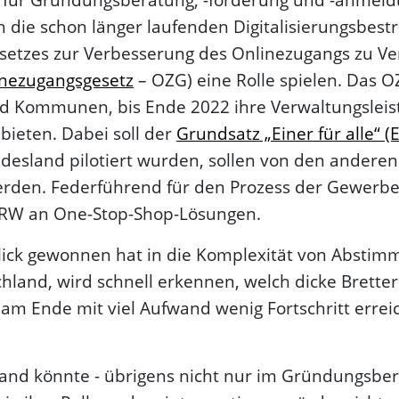
 die schon länger laufenden Digitalisierungs­­bes
etzes zur Verbesserung des Onlinezugangs zu Ve
nezugangsgesetz
– OZG) eine Rolle spielen. Das O
d Kommunen, bis Ende 2022 ihre Verwaltungs­leis
ubieten. Dabei soll der
Grundsatz „Einer für alle“ (E
desland pilotiert wurden, sollen von den andere
den. Federführend für den Prozess der Gewerbe
NRW an One-Stop-Shop-Lösungen.
ick gewonnen hat in die Komplexität von Abstimm
hland, wird schnell erkennen, welch dicke Bretter
am Ende mit viel Aufwand wenig Fortschritt erreich
Hand könnte - übrigens nicht nur im Gründungsber