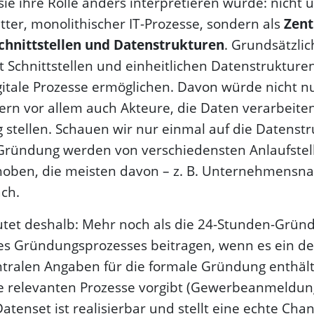
ie ihre Rolle anders interpretieren würde: nicht u
tter, monolithischer IT-Prozesse, sondern als
Zent
Schnittstellen und Datenstrukturen
. Grundsätzlic
t Schnittstellen und einheitlichen Daten­strukture
itale Prozesse ermöglichen. Davon würde nicht nu
dern vor allem auch Akteure, die Daten verarbeite
g stellen. Schauen wir nur einmal auf die Daten­s
 Gründung werden von verschiedensten Anlaufstel
hoben, die meisten davon – z. B. Unternehmensn
ach.
utet deshalb: Mehr noch als die 24-Stunden-Grün
s Gründungs­­prozesses beitragen, wenn es ein de
entralen Angaben für die formale Gründung enthä
die relevanten Prozesse vorgibt (Gewerbeanmeldung
atenset ist realisierbar und stellt eine echte Chan