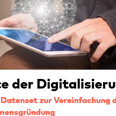
e der Digitalisier
 Datenset zur Vereinfachung 
mens­gründung