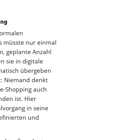
ung
formalen
es müsste nur einmal
, geplante Anzahl
n sie in digitale
omatisch übergeben
nt: Niemand denkt
ne-Shopping auch
den ist. Hier
lvorgang in seine
efinierten und