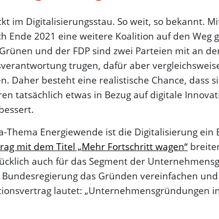
t im Digitalisierungs­stau. So weit, so bekannt. M
ch Ende 2021 eine weitere Koalition auf den Weg 
Grünen und der FDP sind zwei Parteien mit an der
­verantwortung trugen, dafür aber vergleichsweise 
 Daher besteht eine realistische Chance, dass si
 tatsächlich etwas in Bezug auf digitale Innovati
bessert.
hema Energiewende ist die Digitalisierung ein B
trag mit dem Titel „Mehr Fortschritt wagen“
breite
rücklich auch für das Segment der Unternehmens­
e Bundesregierung das Gründen vereinfachen und
itionsvertrag lautet: „Unternehmens­gründungen i