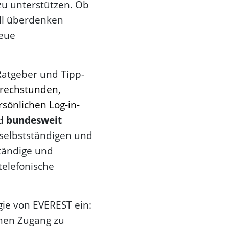
zu unterstützen. Ob
ell überdenken
neue
Ratgeber und Tipp-
rechstunden,
rsönlichen Log-in-
nd
bundesweit
selbstständigen und
tändige und
telefonische
gie von EVEREST ein:
hen Zugang zu