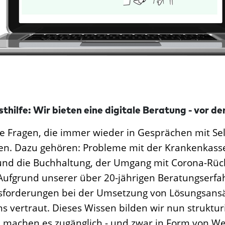
sthilfe: Wir bieten eine digitale Beratung - vor d
e Fragen, die immer wieder in Gesprächen mit Sel
n. Dazu gehören: Probleme mit der Krankenkasse
und die Buchhaltung, der Umgang mit Corona-Rüc
Aufgrund unserer über 20-jährigen Beratungserfa
sforderungen bei der Umsetzung von Lösungsansä
s vertraut. Dieses Wissen bilden wir nun struktur
 machen es zugänglich - und zwar in Form von We